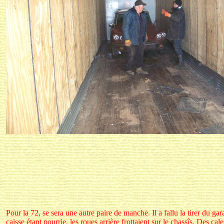
Pour la 72, se sera une autre paire de manche. Il a fallu la tirer du ga
caisse étant pourrie, les roues arrière frottaient sur le chassîs. Des cal