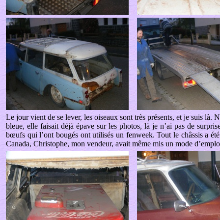
Le jour vient de se lever, les oiseaux sont très présents, et je suis là.
bleue, elle faisait déjà épave sur les photos, là je n’ai pas de surpris
bœufs qui l’ont bougés ont utilisés un fenweek. Tout le châssis a été 
Canada, Christophe, mon vendeur, avait même mis un mode d’emploi