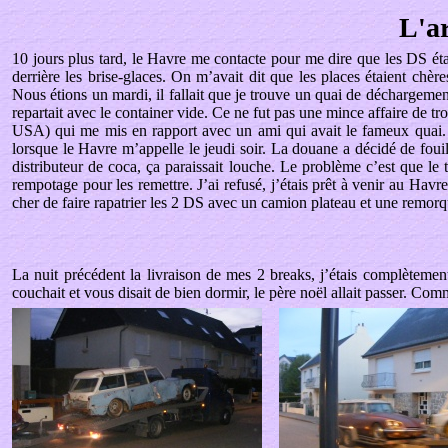
L'a
10 jours plus tard, le Havre me contacte pour me dire que les DS étai
derrière les brise-glaces. On m’avait dit que les places étaient chère
Nous étions un mardi, il fallait que je trouve un quai de déchargement
repartait avec le container vide. Ce ne fut pas une mince affaire de 
USA) qui me mis en rapport avec un ami qui avait le fameux quai. To
lorsque le Havre m’appelle le jeudi soir. La douane a décidé de foui
distributeur de coca, ça paraissait louche. Le problème c’est que le 
rempotage pour les remettre. J’ai refusé, j’étais prêt à venir au Havr
cher de faire rapatrier les 2 DS avec un camion plateau et une remorqu
La nuit précédent la livraison de mes 2 breaks, j’étais complèteme
couchait et vous disait de bien dormir, le père noël allait passer. Comm