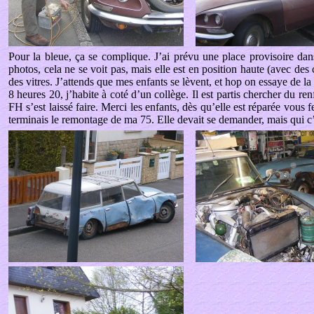
Pour la bleue, ça se complique. J’ai prévu une place provisoire da
photos, cela ne se voit pas, mais elle est en position haute (avec des ca
des vitres. J’attends que mes enfants se lèvent, et hop on essaye de l
8 heures 20, j’habite à coté d’un collège. Il est partis chercher du r
FH s’est laissé faire. Merci les enfants, dès qu’elle est réparée vous 
terminais le remontage de ma 75. Elle devait se demander, mais qui c’e