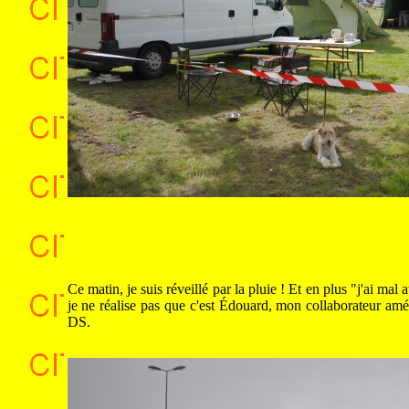
.
.
Ce matin, je suis réveillé par la pluie ! Et en plus "j'ai m
je ne réalise pas que c'est Édouard, mon collaborateur amér
DS.
.