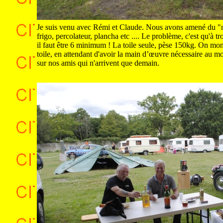
Je suis venu avec Rémi et Claude. Nous avons amené du "ma
frigo, percolateur, plancha etc .... Le problème, c'est qu'à tr
il faut être 6 minimum ! La toile seule, pèse 150kg. On mont
toile, en attendant d'avoir la main d’œuvre nécessaire au 
sur nos amis qui n'arrivent que demain.
.