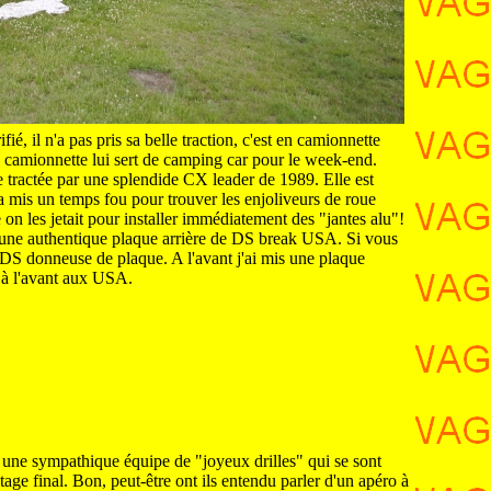
ié, il n'a pas pris sa belle traction, c'est en camionnette
 La camionnette lui sert de camping car pour le week-end.
tractée par une splendide CX leader de 1989. Elle est
 a mis un temps fou pour trouver les enjoliveurs de roue
 on les jetait pour installer immédiatement des "jantes alu"!
ak une authentique plaque arrière de DS break USA. Si vous
 DS donneuse de plaque. A l'avant j'ai mis une plaque
s à l'avant aux USA.
é une sympathique équipe de "joyeux drilles" qui se sont
ge final. Bon, peut-être ont ils entendu parler d'un apéro à