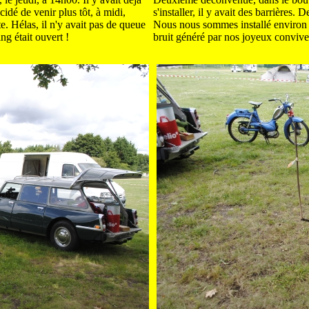
dé de venir plus tôt, à midi,
s'installer, il y avait des barrières.
e. Hélas, il n'y avait pas de queue
Nous nous sommes installé environ 
ng était ouvert !
bruit généré par nos joyeux convives