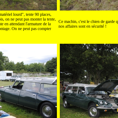
tériel lourd", tente 90 places,
ois, on ne peut pas monter la tente,
Ce machin, c'est le chien de garde q
e en attendant l'armature de la
nos affaires sont en sécurité !
montage. On ne peut pas compter