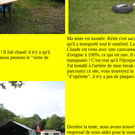
Ma tente est montée. Rémi s'est sacrif
qu'il a transporté tout le matériel.
Claude est venu avec une caravanne 
 Il fait chaud: il n'y a qu'à
d'origine à 100%, ce qui est rare. Il
nous prenons le "verre de
manquants ! C'est vrai qu'à l'époque
J'ai installé à l'arrière de mon bre
parcourez ce site, vous trouverez la
"d’opérette", il n'y a pas de plaque
Derrière la tente, nous avons trouv
empressé de nous aider pour le monta