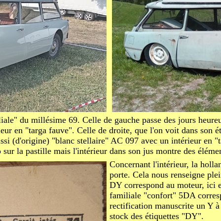
iale" du millésime 69. Celle de gauche passe des jours heureu
ieur en "targa fauve". Celle de droite, que l'on voit dans son ét
ssi (d'origine) "blanc stellaire" AC 097 avec un intérieur en "t
o sur la pastille mais l'intérieur dans son jus montre des éléme
Concernant l'intérieur, la holl
porte. Cela nous renseigne pl
DY correspond au moteur, ici 
familiale "confort" 5DA corresp
rectification manuscrite un Y à 
stock des étiquettes "DY".