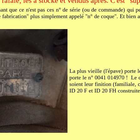
 rafale, les a stocké et vendus après. C'est "su
nt que ce n'est pas ces n° de série (ou de commande) qui pe
 fabrication" plus simplement appelé "n° de coque". Et bien allo
La plus vieille (l'épave) porte 
porte le n° 0041 014970 ! Le 
soient leur finition (familiale
ID 20 F et ID 20 FH construite