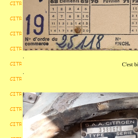
.
C'est b
.